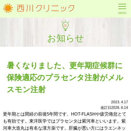
お知らせ
暑くなりました、更年期症候群に
保険適応のプラセンタ注射がメル
スモン注射
2023. 4.17
改訂日2026. 6.14
更年期とは閉経の前後5年間です、HOT-FLASHや疲労倦怠とて
も有効です。東洋医学ではプラセンタは紫河車といいます。紫
河車大造丸は有名な漢方薬です。肝臓が悪い方にはラエンネッ